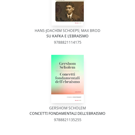
HANS-JOACHIM SCHOEPS; MAX BROD
SU KAFKA E L’EBRAISMO
9788821114175
GERSHOM SCHOLEM
CONCETTI FONDAMENTALI DELL'EBRAISMO
9788821135255