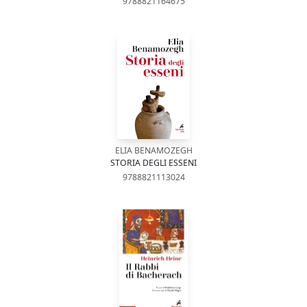
9788821164675
ELIA BENAMOZEGH
STORIA DEGLI ESSENI
9788821113024