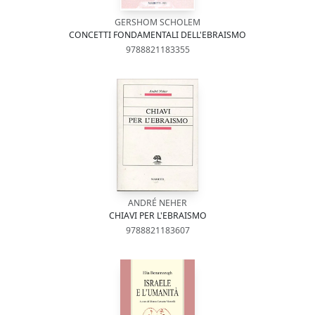
GERSHOM SCHOLEM
CONCETTI FONDAMENTALI DELL'EBRAISMO
9788821183355
ANDRÉ NEHER
CHIAVI PER L'EBRAISMO
9788821183607