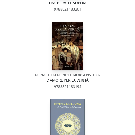
TRA TORAH E SOPHIA
9788821183201
MENACHEM MENDEL MORGENSTERN
L' AMORE PER LA VERITÀ
9788821183195