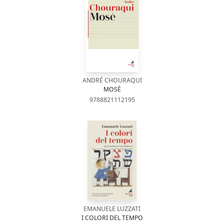
ANDRÉ CHOURAQUI
MOSÈ
9788821112195
EMANUELE LUZZATI
I COLORI DEL TEMPO