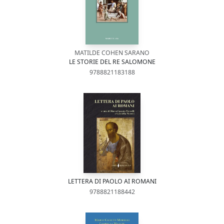
MATILDE COHEN SARANO
LE STORIE DEL RE SALOMONE
9788821183188
LETTERA DI PAOLO AI ROMANI
9788821188442