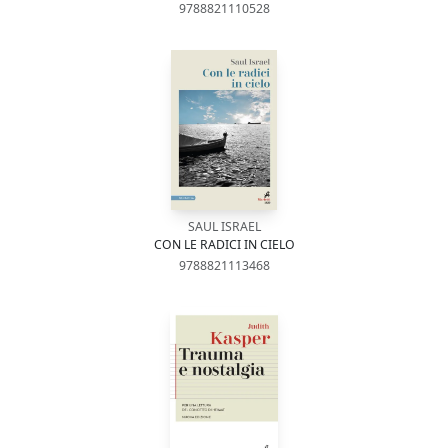
9788821110528
SAUL ISRAEL
CON LE RADICI IN CIELO
9788821113468