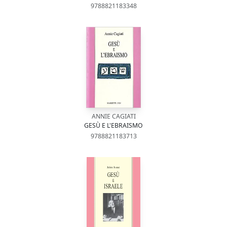
9788821183348
ANNIE CAGIATI
GESÙ E L'EBRAISMO
9788821183713