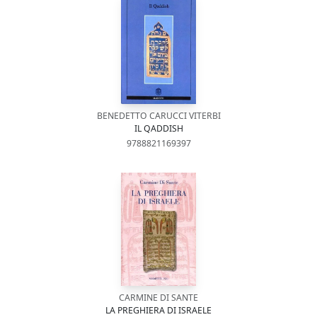
BENEDETTO CARUCCI VITERBI
IL QADDISH
9788821169397
CARMINE DI SANTE
LA PREGHIERA DI ISRAELE