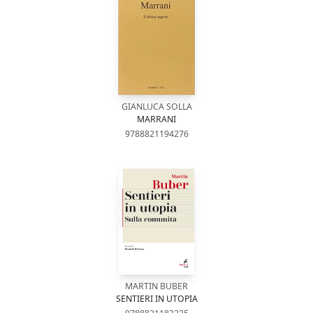
GIANLUCA SOLLA
MARRANI
9788821194276
MARTIN BUBER
SENTIERI IN UTOPIA