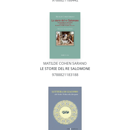
9788821188442
MATILDE COHEN SARANO
LE STORIE DEL RE SALOMONE
9788821183188