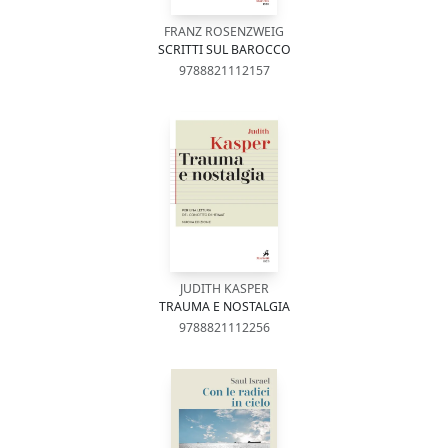
FRANZ ROSENZWEIG
SCRITTI SUL BAROCCO
9788821112157
JUDITH KASPER
TRAUMA E NOSTALGIA
9788821112256