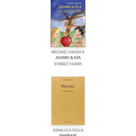
MICHAEL SHEVACK
ADAMO & EVA
9788821163685
GIANLUCA SOLLA
MARRANI