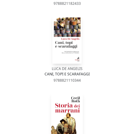
9788821182433
LUCA DE ANGELIS
CANI, TOPI E SCARAFAGGI
9788821110344