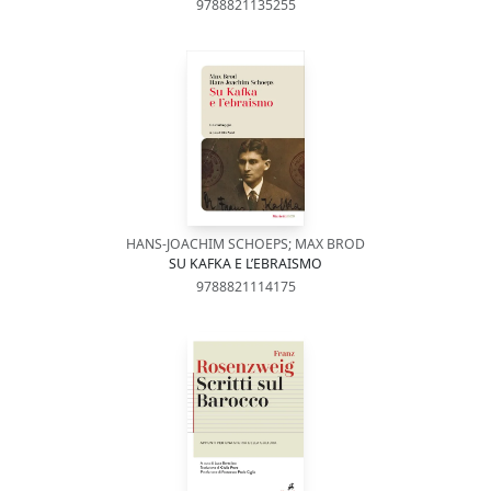
9788821135255
HANS-JOACHIM SCHOEPS; MAX BROD
SU KAFKA E L’EBRAISMO
9788821114175