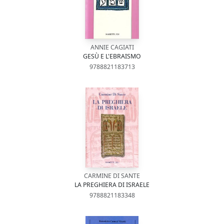
ANNIE CAGIATI
GESÙ E L'EBRAISMO
9788821183713
CARMINE DI SANTE
LA PREGHIERA DI ISRAELE
9788821183348