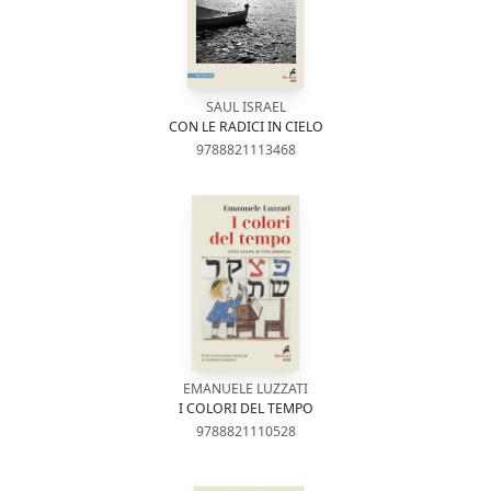
SAUL ISRAEL
CON LE RADICI IN CIELO
9788821113468
EMANUELE LUZZATI
I COLORI DEL TEMPO
9788821110528