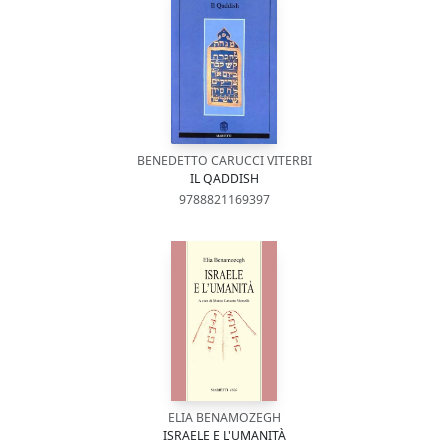
BENEDETTO CARUCCI VITERBI
IL QADDISH
9788821169397
ELIA BENAMOZEGH
ISRAELE E L'UMANITÀ