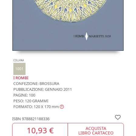
COLLANA
1001
I ROMBI
CONFEZIONE:
BROSSURA
PUBBLICAZIONE:
GENNAIO 2011
PAGINE: 100
PESO: 120 GRAMMI
FORMATO: 120 X 170
mm
ISBN
9788821188336
10,93 €
ACQUISTA
LIBRO CARTACEO