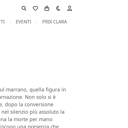
Toggle theme
TI
EVENTI
PRIX CLARA
 sul marrano, quella figura in
carnazione. Non solo si è
e, dopo la conversione
 nel silenzio più assoluto la
pena la morte per mano
tuiscono una presenza che,