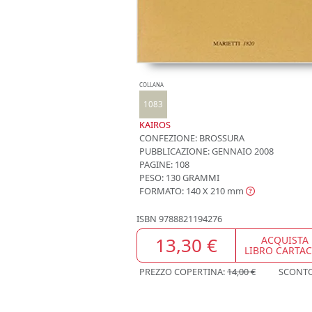
COLLANA
1083
KAIROS
CONFEZIONE:
BROSSURA
PUBBLICAZIONE:
GENNAIO 2008
PAGINE: 108
PESO: 130 GRAMMI
FORMATO: 140 X 210
mm
ISBN
9788821194276
13,30 €
ACQUISTA
LIBRO CARTA
PREZZO COPERTINA:
14,00 €
SCONT