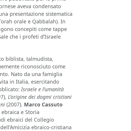
livornese aveva condensato
 una presentazione sistematica
Torah orale e Qabbalah). In
engono concepiti come tappe
ale che i profeti d’Israele
o biblista, talmudista,
nimemente riconosciuto come
ento. Nato da una famiglia
vita in Italia, esercitando
ubblicato:
Israele e l’umanità
7),
L’origine dei dogmi cristiani
eni
(2007).
Marco Cassuto
ebraica e Storia
udi ebraici del Collegio
dell’Amicizia ebraico-cristiana