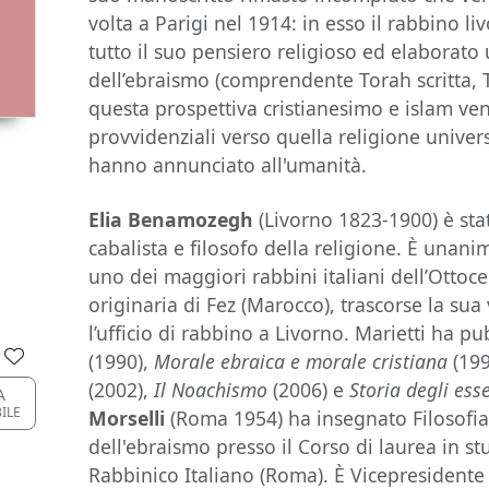
volta a Parigi nel 1914: in esso il rabbino 
tutto il suo pensiero religioso ed elaborato
dell’ebraismo (comprendente Torah scritta, 
questa prospettiva cristianesimo e islam v
provvidenziali verso quella religione univers
hanno annunciato all'umanità.
Elia Benamozegh
(Livorno 1823-1900) è stat
cabalista e filosofo della religione. È una
uno dei maggiori rabbini italiani dell’Ottoc
originaria di Fez (Marocco), trascorse la sua 
l’ufficio di rabbino a Livorno. Marietti ha p
(1990),
Morale ebraica e morale cristiana
(199
(2002),
Il Noachismo
(2006) e
Storia degli ess
A
BILE
Morselli
(Roma 1954) ha insegnato Filosofia 
dell'ebraismo presso il Corso di laurea in st
Rabbinico Italiano (Roma). È Vicepresidente 