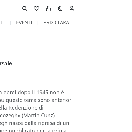
Toggle theme
TI
EVENTI
PRIX CLARA
rsale
n ebrei dopo il 1945 non è
 su questo tema sono anteriori
della Redenzione di
amozegh» (Martin Cunz).
h nasce dalla ripresa di un
ne pubblicato per la prima