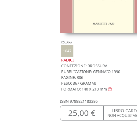
COLLANA
1047
RADICI
CONFEZIONE:
BROSSURA
PUBBLICAZIONE:
GENNAIO 1990
PAGINE: 306
PESO: 367 GRAMMI
FORMATO: 140 X 210
mm
ISBN
9788821183386
25,00 €
LIBRO CART
NON ACQUISTA