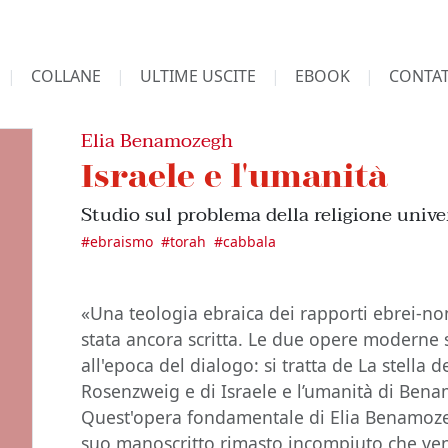
COLLANE
ULTIME USCITE
EBOOK
CONTAT
Elia Benamozegh
Israele e l'umanità
Studio sul problema della religione unive
#
ebraismo
#
torah
#
cabbala
«Una teologia ebraica dei rapporti ebrei-no
stata ancora scritta. Le due opere moderne
all'epoca del dialogo: si tratta de La stella 
Rosenzweig e di Israele e l’umanità di Ben
Quest'opera fondamentale di Elia Benamozeg
suo manoscritto rimasto incompiuto che ven