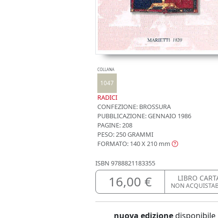
COLLANA
1047
RADICI
CONFEZIONE:
BROSSURA
PUBBLICAZIONE:
GENNAIO 1986
PAGINE: 208
PESO: 250 GRAMMI
FORMATO: 140 X 210
mm
ISBN
9788821183355
16,00 €
LIBRO CART
NON ACQUISTA
nuova edizione
disponibile