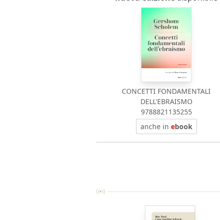
CONCETTI FONDAMENTALI
DELL'EBRAISMO
9788821135255
anche in
e
book