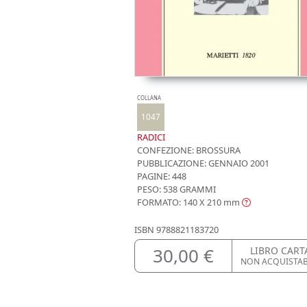
COLLANA
1047
RADICI
CONFEZIONE:
BROSSURA
PUBBLICAZIONE:
GENNAIO 2001
PAGINE: 448
PESO: 538 GRAMMI
FORMATO: 140 X 210
mm
ISBN
9788821183720
30,00 €
LIBRO CART
NON ACQUISTA