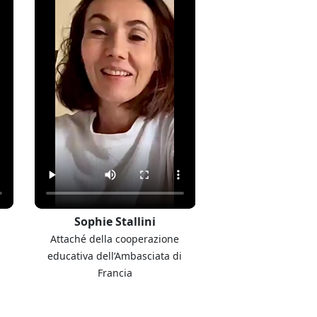
Sophie Stallini
Camilla Ant
Attaché della cooperazione
Business rep
educativa dell’Ambasciata di
Francia