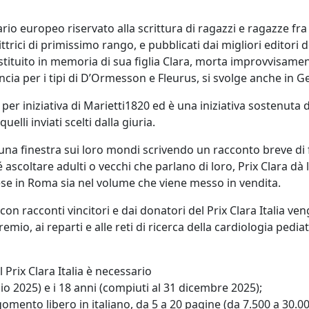
rario europeo riservato alla scrittura di ragazzi e ragazze fra
rittrici di primissimo rango, e pubblicati dai migliori editori
stituito in memoria di sua figlia Clara, morta improvvisamen
Francia per i tipi di D’Ormesson e Fleurus, si svolge anche in
23 per iniziativa di Marietti1820 ed è una iniziativa sostenut
uelli inviati scelti dalla giuria.
e una finestra sui loro mondi scrivendo un racconto breve di 
ascoltare adulti o vecchi che parlano di loro, Prix Clara dà 
e in Roma sia nel volume che viene messo in vendita.
o con racconti vincitori e dai donatori del Prix Clara Italia v
remio, ai reparti e alle reti di ricerca della cardiologia pedia
 Prix Clara Italia è necessario
io 2025) e i 18 anni (compiuti al 31 dicembre 2025);
ento libero in italiano, da 5 a 20 pagine (da 7.500 a 30.000 