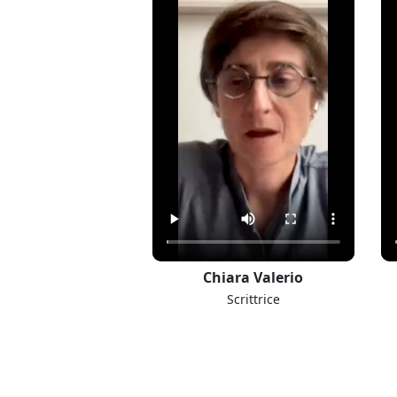
ta Fantinato
Chiara Valerio
ente scolastica
Scrittrice