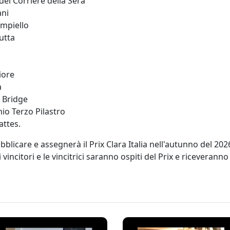
el Corriere della Sera
ani
ampiello
utta
iore
a
e Bridge
io Terzo Pilastro
attes.
bblicare e assegnerà il Prix Clara Italia nell'autunno del 20
 vincitori e le vincitrici saranno ospiti del Prix e riceverann