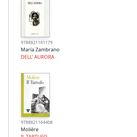
9788821161179
María Zambrano
DELL' AURORA
9788821164408
Molière
IL TARTUFO