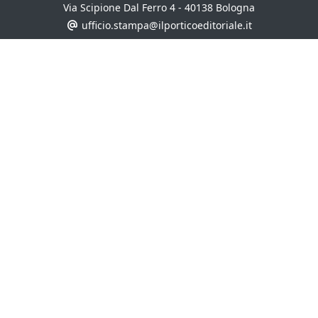
Via Scipione Dal Ferro 4 - 40138 Bologna
ufficio.stampa@ilporticoeditoriale.it
UN MARCHIO DI
Il Portico S.p.a.
CASA EDITRICE
AUTORI
COLLANE
ULTIME USCITE
EBOOK
CONTATTI
EVENTI