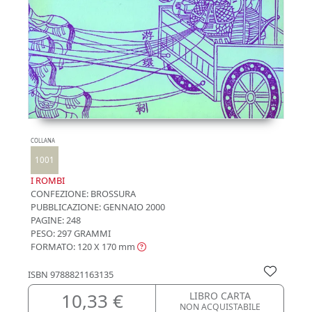
COLLANA
1001
I ROMBI
CONFEZIONE:
BROSSURA
PUBBLICAZIONE:
GENNAIO 2000
PAGINE: 248
PESO: 297 GRAMMI
FORMATO: 120 X 170
mm
ISBN
9788821163135
10,33 €
LIBRO CARTA
NON ACQUISTABILE