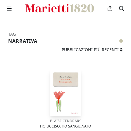
TAG
NARRATIVA
PUBBLICAZIONI PIÙ RECENTI
BLAISE CENDRARS
HO UCCISO. HO SANGUINATO