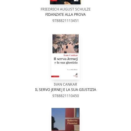
FRIEDRICH AUGUST SCHULZE
FIDANZATE ALLA PROVA
9788821113451
IVAN CANKAR
IL SERVO JERNEJ E LA SUA GIUSTIZIA
9788821110450