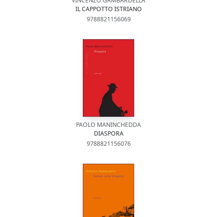
VINCENZO GAMBARDELLA
IL CAPPOTTO ISTRIANO
9788821156069
PAOLO MANINCHEDDA
DIASPORA
9788821156076