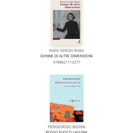
RADU SERGIU RUBA
DONNE DI ALTRE DIMENSIONI
9788821113277
PIERGIORGIO BIGHIN
ROSSO FUOCO LAGUNA