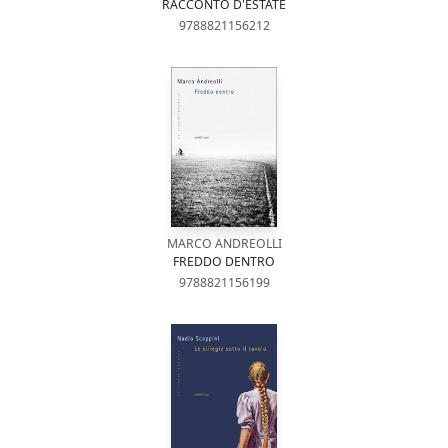
RACCONTO D'ESTATE
9788821156212
MARCO ANDREOLLI
FREDDO DENTRO
9788821156199