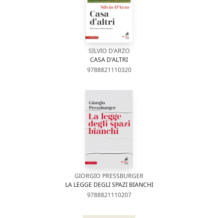
SILVIO D'ARZO
CASA D'ALTRI
9788821110320
GIORGIO PRESSBURGER
LA LEGGE DEGLI SPAZI BIANCHI
9788821110207