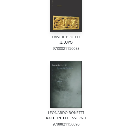
DAVIDE BRULLO
IL LUPO
9788821156083
LEONARDO BONETTI
RACCONTO D'INVERNO
9788821156090