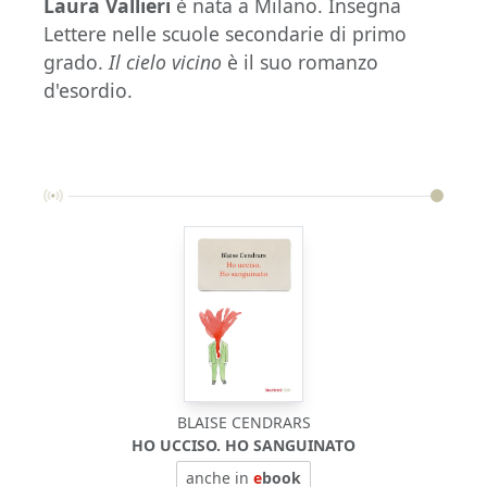
Laura Vallieri
è nata a Milano. Insegna
Lettere nelle scuole secondarie di primo
grado.
Il cielo vicino
è il suo romanzo
d'esordio.
BLAISE CENDRARS
HO UCCISO. HO SANGUINATO
P
anche in
e
book