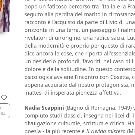
dopo un faticoso percorso tra l’Italia e la Fr
seguito alla perdita del marito in circosta
racconto è l’acquisto da parte di Livio di una
orizzonte in una terra, un paesaggio finalme
rivelatori di un’origine, una radice sacra. Lu
della modernità e proprio per questo di rar
dice ancora le cose, che riporta all’essenzi
un desiderio profondi, favoriti, nel caso di L
dolore e della solitudine. In questo contest
psicologica avviene l’incontro con Cosetta, c
appena acquisite dal nostro protagonista, m
inattesi di insperata pienezza affettiva.
Nadia Scappini
(Bagno di Romagna, 1949) vi
A
BILE
compiuto studi classici, insegna nei licei di 
divulgazione culturale, scrittura e critica. H
poesia - la più recente è
Il ruvido mistero
(Mi