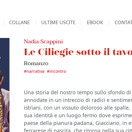
COLLANE
ULTIME USCITE
EBOOK
CONTAT
Nadia Scappini
Le Ciliegie sotto il tav
Romanzo
#
narrativa
#
incontro
Una storia del nostro tempo sullo sfondo di du
annodate in un intreccio di radici e sentiment
istriani, con un vissuto doloroso alle spalle
sua identità e un luogo fermo dove esprimer
paese della pianura padana, Giacciano, in e
ferrarese di nascita, che ritorna nella sua ci