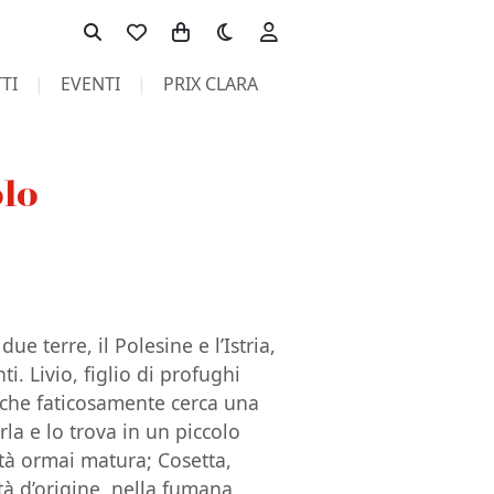
Toggle theme
TI
EVENTI
PRIX CLARA
olo
e terre, il Polesine e l’Istria,
i. Livio, figlio di profughi
, che faticosamente cerca una
la e lo trova in un piccolo
tà ormai matura; Cosetta,
ttà d’origine, nella fumana,