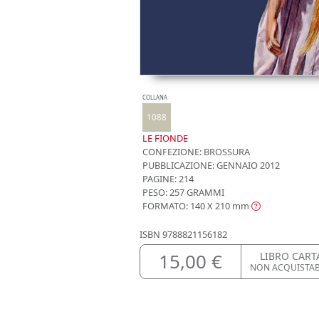
COLLANA
1088
LE FIONDE
CONFEZIONE:
BROSSURA
PUBBLICAZIONE:
GENNAIO 2012
PAGINE: 214
PESO: 257 GRAMMI
FORMATO: 140 X 210
mm
ISBN
9788821156182
15,00 €
LIBRO CART
NON ACQUISTA