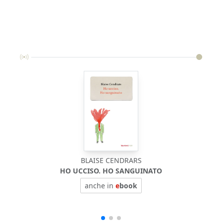
BLAISE CENDRARS
HO UCCISO. HO SANGUINATO
P
anche in
e
book