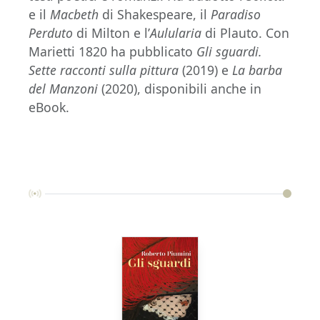
e il
Macbeth
di Shakespeare, il
Paradiso
Perduto
di Milton e l’
Aulularia
di Plauto. Con
Marietti 1820 ha pubblicato
Gli sguardi.
Sette racconti sulla pittura
(2019) e
La barba
del Manzoni
(2020), disponibili anche in
eBook.