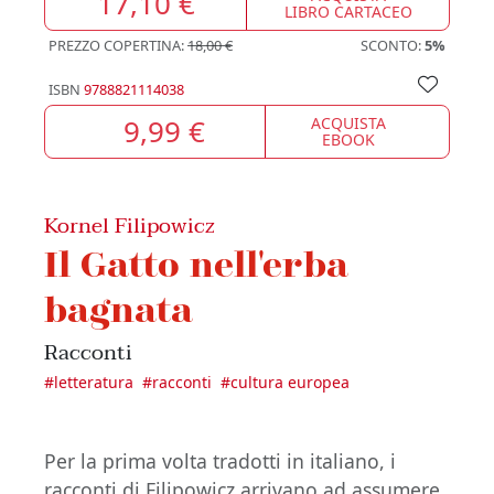
17,10 €
LIBRO CARTACEO
PREZZO COPERTINA:
18,00 €
SCONTO:
5%
ISBN
9788821114038
9,99 €
ACQUISTA
EBOOK
Kornel Filipowicz
Il Gatto nell'erba
bagnata
Racconti
#
letteratura
#
racconti
#
cultura europea
Per la prima volta tradotti in italiano, i
racconti di Filipowicz arrivano ad assumere