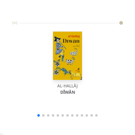
AL-ḤALLĀJ
DĪWĀN