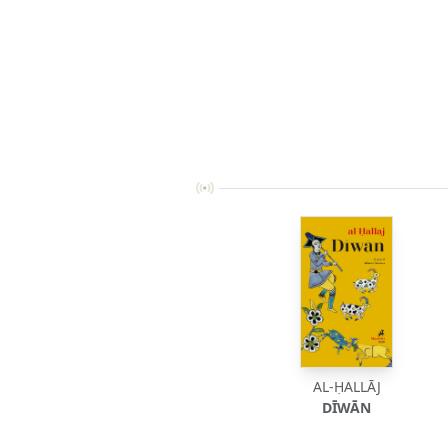
AL-ḤALLĀJ
DĪWĀN