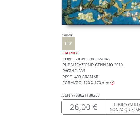
COLLANA
1001
I ROMBI
CONFEZIONE:
BROSSURA
PUBBLICAZIONE:
GENNAIO 2010
PAGINE: 336
PESO: 403 GRAMMI
FORMATO: 120 X 170
mm
ISBN
9788821188268
26,00 €
LIBRO CART
NON ACQUISTA