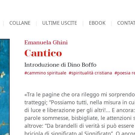
COLLANE
ULTIME USCITE
EBOOK
CONTAT
Emanuela Ghini
Cantico
Introduzione di Dino Boffo
#
cammino spirituale
#
spiritualità cristiana
#
poesia r
«Tra le pagine che ora rileggo mi sorprendo
tratteggi; “Possiamo tutti, nella misura in cu
di luce e liberazione per gli altri!... E ancora:
parole sommesse, bisbigliate, le attenzioni s
altrove: ”Da brandelli di verità si può essere
briciola di significato al Significato”. O anco