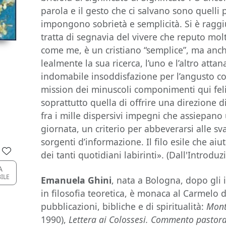
parola e il gesto che ci salvano sono quelli 
impongono sobrietà e semplicità. Si è raggiu
tratta di segnavia del vivere che reputo molt
come me, è un cristiano “semplice”, ma anche
lealmente la sua ricerca, l’uno e l’altro atta
indomabile insoddisfazione per l’angusto c
mission dei minuscoli componimenti qui feli
soprattutto quella di offrire una direzione d
fra i mille dispersivi impegni che assiepan
giornata, un criterio per abbeverarsi alle sv
sorgenti d’informazione. Il filo esile che ai
dei tanti quotidiani labirinti». (Dall'Introdu
A
BILE
Emanuela Ghini
, nata a Bologna, dopo gli 
in filosofia teoretica, è monaca al Carmelo d
pubblicazioni, bibliche e di spiritualità:
Monti
1990),
Lettera ai Colossesi. Commento pastora