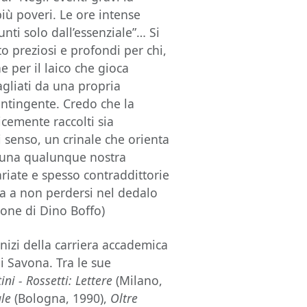
più poveri. Le ore intense
nti solo dall’essenziale”… Si
o preziosi e profondi per chi,
 per il laico che gioca
nagliati da una propria
ontingente. Credo che la
cemente raccolti sia
i senso, un crinale che orienta
o una qualunque nostra
ariate e spesso contraddittorie
uta a non perdersi nel dedalo
zione di Dino Boffo)
inizi della carriera accademica
i Savona. Tra le sue
ni - Rossetti: Lettere
(Milano,
le
(Bologna, 1990),
Oltre