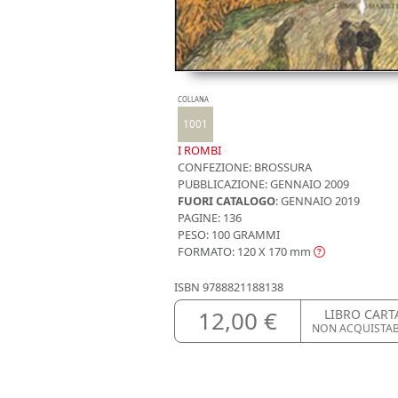
COLLANA
1001
I ROMBI
CONFEZIONE:
BROSSURA
PUBBLICAZIONE:
GENNAIO 2009
FUORI CATALOGO
: GENNAIO 2019
PAGINE: 136
PESO: 100 GRAMMI
FORMATO: 120 X 170
mm
ISBN
9788821188138
12,00 €
LIBRO CART
NON ACQUISTA