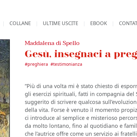
COLLANE
ULTIME USCITE
EBOOK
CONTAT
Maddalena di Spello
Gesù, insegnaci a pre
#
preghiera
#
testimonianza
“Più di una volta mi è stato chiesto di espor
gli esercizi spirituali, fatti in compagnia de
suggerito di scrivere qualcosa sull’evoluzio
della vita. Forse è venuto il momento propi
ci introduce al semplice e misterioso percors
da molto lontano, fino al quotidiano e famil
che l’autrice offre come un servizio ai fratelli