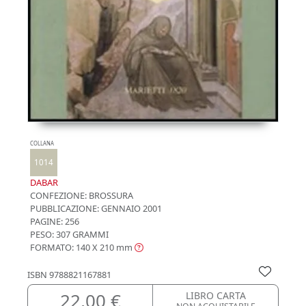
COLLANA
1014
DABAR
CONFEZIONE:
BROSSURA
PUBBLICAZIONE:
GENNAIO 2001
PAGINE: 256
PESO: 307 GRAMMI
FORMATO: 140 X 210
mm
ISBN
9788821167881
22,00 €
LIBRO CARTA