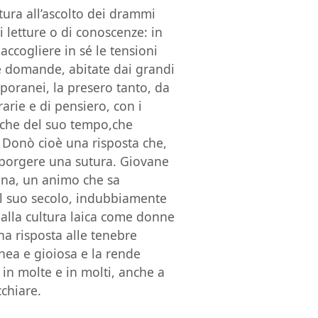
tura all’ascolto dei drammi
i letture o di conoscenze: in
accogliere in sé le tensioni
te domande, abitate dai grandi
poranei, la presero tanto, da
rarie e di pensiero, con i
stiche del suo tempo,che
 Donò cioè una risposta che,
 porgere una sutura. Giovane
nna, un animo che sa
el suo secolo, indubbiamente
 dalla cultura laica come donne
a risposta alle tenebre
anea e gioiosa e la rende
i in molte e in molti, anche a
cchiare.