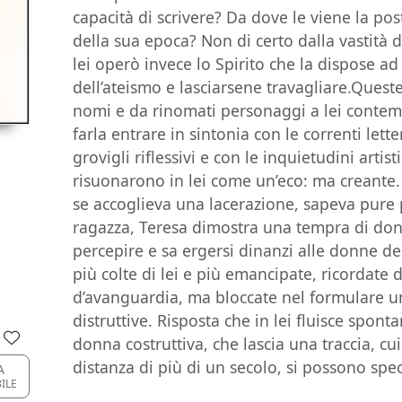
capacità di scrivere? Da dove le viene la pos
della sua epoca? Non di certo dalla vastità d
lei operò invece lo Spirito che la dispose ad 
dell’ateismo e lasciarsene travagliare.Ques
nomi e da rinomati personaggi a lei contem
farla entrare in sintonia con le correnti lette
grovigli riflessivi e con le inquietudini arti
risuonarono in lei come un’eco: ma creante.
se accoglieva una lacerazione, sapeva pure
ragazza, Teresa dimostra una tempra di do
percepire e sa ergersi dinanzi alle donne d
più colte di lei e più emancipate, ricordate
d’avanguardia, ma bloccate nel formulare un
distruttive. Risposta che in lei fluisce spont
donna costruttiva, che lascia una traccia, cu
distanza di più di un secolo, si possono spe
A
BILE