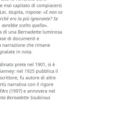
se mai capitato di compiacersi
ei, stupita, rispose: «
E non so
erché ero la più ignorante? Se
, avrebbe scelto quella
».
gura di una Bernadette luminosa
 base di documenti e
la narrazione che rimane
gnalate in nota.
dinato prete nel 1901, si è
ianney: nel 1925 pubblica il
scrittore, fu autore di altre
rtù narrativa con il rigore
d'Ars
(1997) e annovera nel
nta Bernadette Soubirous