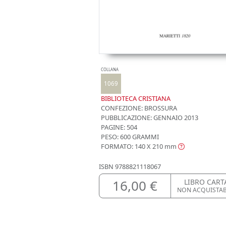
COLLANA
1069
BIBLIOTECA CRISTIANA
CONFEZIONE:
BROSSURA
PUBBLICAZIONE:
GENNAIO 2013
PAGINE: 504
PESO: 600 GRAMMI
FORMATO: 140 X 210
mm
ISBN
9788821118067
16,00 €
LIBRO CART
NON ACQUISTA