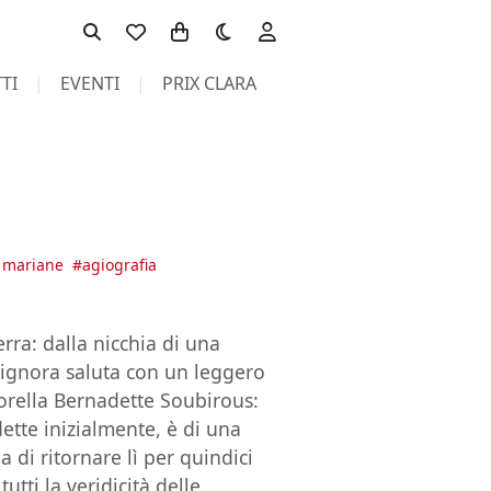
Toggle theme
TI
EVENTI
PRIX CLARA
i mariane
#
agiografia
erra: dalla nicchia di una
signora saluta con un leggero
orella Bernadette Soubirous:
ette inizialmente, è di una
a di ritornare lì per quindici
tti la veridicità delle