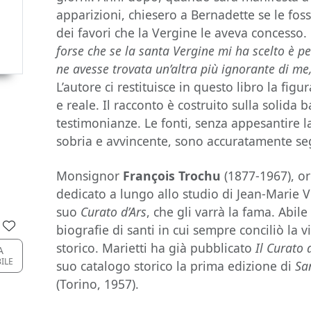
apparizioni, chiesero a Bernadette se le fos
dei favori che la Vergine le aveva concesso. L
forse che se la santa Vergine mi ha scelto è p
ne avesse trovata un’altra più ignorante di me
L’autore ci restituisce in questo libro la fi
e reale. Il racconto è costruito sulla solida
testimonianze. Le fonti, senza appesantire 
sobria e avvincente, sono accuratamente se
Monsignor
François Trochu
(1877-1967), or
dedicato a lungo allo studio di Jean-Marie V
suo
Curato d’Ars
, che gli varrà la fama. Abile 
biografie di santi in cui sempre conciliò la vi
storico. Marietti ha già pubblicato
Il Curato 
A
BILE
suo catalogo storico la prima edizione di
Sa
(Torino, 1957).