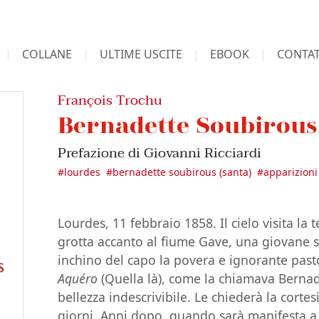
COLLANE
ULTIME USCITE
EBOOK
CONTAT
François Trochu
Bernadette Soubirous
Prefazione di Giovanni Ricciardi
#
lourdes
#
bernadette soubirous (santa)
#
apparizion
Lourdes, 11 febbraio 1858. Il cielo visita la t
grotta accanto al fiume Gave, una giovane 
inchino del capo la povera e ignorante past
Aquéro
(Quella là), come la chiamava Bernad
bellezza indescrivibile. Le chiederà la cortesi
giorni. Anni dopo, quando sarà manifesta a tu