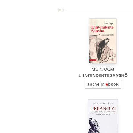
MORI ŌGAI
L' INTENDENTE SANSHŌ
anche in
e
book