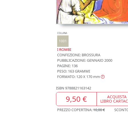
COLLANA
1001
I ROMBI
CONFEZIONE:
BROSSURA
PUBBLICAZIONE:
GENNAIO 2000
PAGINE: 136
PESO: 163 GRAMMI
FORMATO: 120 X 170
mm
ISBN
9788821163142
9,50 €
ACQUISTA
LIBRO CARTA
PREZZO COPERTINA:
10,00 €
SCONT