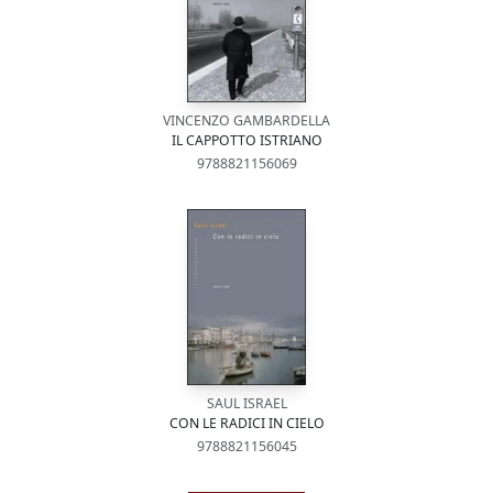
VINCENZO GAMBARDELLA
IL CAPPOTTO ISTRIANO
9788821156069
SAUL ISRAEL
CON LE RADICI IN CIELO
9788821156045