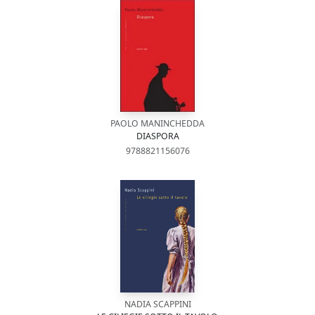
PAOLO MANINCHEDDA
DIASPORA
9788821156076
NADIA SCAPPINI