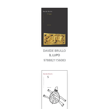
DAVIDE BRULLO
IL LUPO
9788821156083