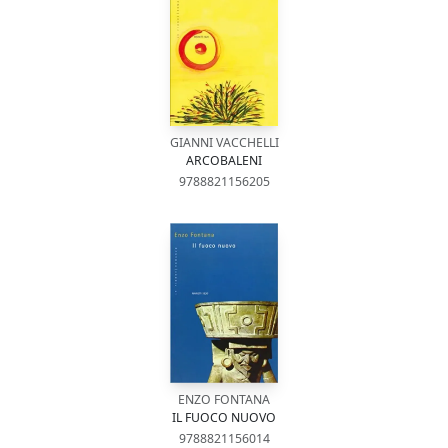
GIANNI VACCHELLI
ARCOBALENI
9788821156205
ENZO FONTANA
IL FUOCO NUOVO
9788821156014