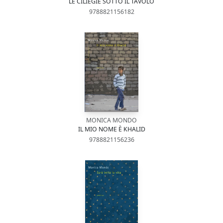
LE CILIEGIE SOTTO IL TAVOLO
9788821156182
MONICA MONDO
IL MIO NOME È KHALID
9788821156236