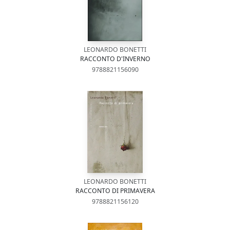
LEONARDO BONETTI
RACCONTO D'INVERNO
9788821156090
LEONARDO BONETTI
RACCONTO DI PRIMAVERA
9788821156120