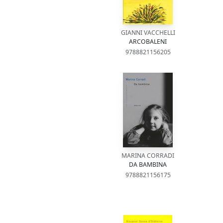
GIANNI VACCHELLI
ARCOBALENI
9788821156205
MARINA CORRADI
DA BAMBINA
9788821156175