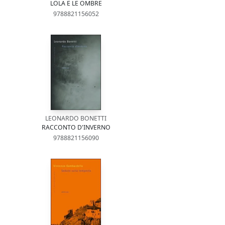
LOLA E LE OMBRE
9788821156052
LEONARDO BONETTI
RACCONTO D'INVERNO
9788821156090