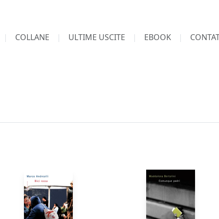
COLLANE
ULTIME USCITE
EBOOK
CONTAT