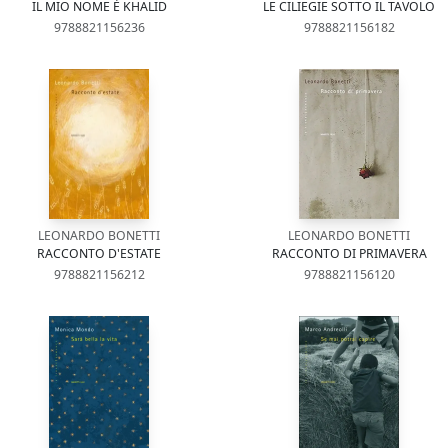
IL MIO NOME È KHALID
LE CILIEGIE SOTTO IL TAVOLO
9788821156236
9788821156182
LEONARDO BONETTI
LEONARDO BONETTI
RACCONTO D'ESTATE
RACCONTO DI PRIMAVERA
9788821156212
9788821156120