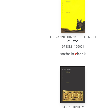
GIOVANNI DONNA D'OLDENICO
GIUSTO
9788821156021
anche in
e
book
DAVIDE BRULLO