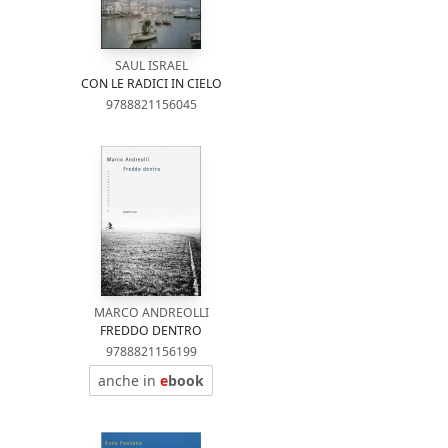
SAUL ISRAEL
CON LE RADICI IN CIELO
9788821156045
MARCO ANDREOLLI
FREDDO DENTRO
9788821156199
anche in
e
book