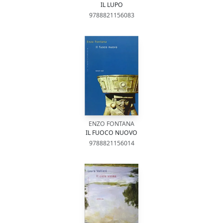
IL LUPO
9788821156083
ENZO FONTANA
IL FUOCO NUOVO
9788821156014