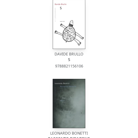
DAVIDE BRULLO
S
9788821156106
LEONARDO BONETTI