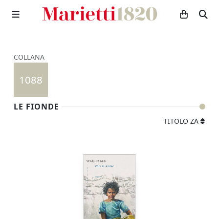
COLLANA
1088
LE FIONDE
TITOLO ZA