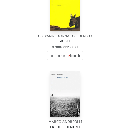
GIOVANNI DONNA D'OLDENICO
GIUSTO
9788821156021
anche in
e
book
MARCO ANDREOLLI
FREDDO DENTRO