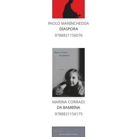
PAOLO MANINCHEDDA
DIASPORA
9788821156076
MARINA CORRADI
DA BAMBINA
9788821156175