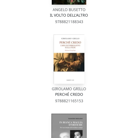
ANGELO BUSETTO
IL VOLTO DELL'ALTRO
9788821188343
GIROLAMO GRILLO
PERCHÉ CREDO
9788821165153