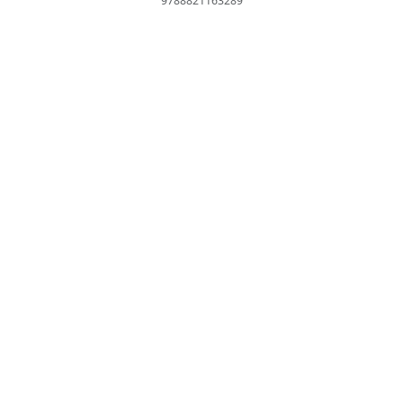
9788821163289