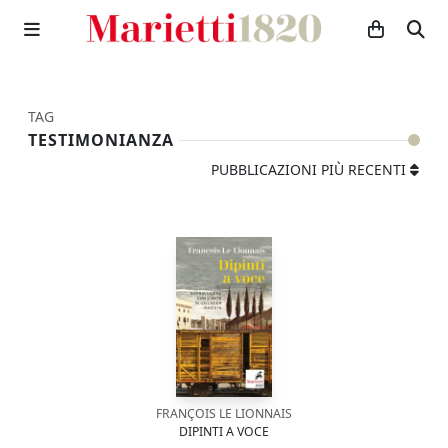
TAG
TESTIMONIANZA
PUBBLICAZIONI PIÙ RECENTI
FRANÇOIS LE LIONNAIS
DIPINTI A VOCE