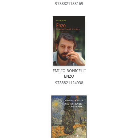
9788821188169
EMILIO BONICELLI
ENZO
9788821124938