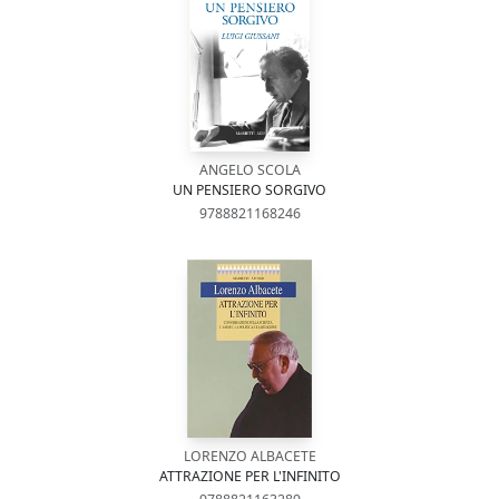
ANGELO SCOLA
UN PENSIERO SORGIVO
9788821168246
LORENZO ALBACETE
ATTRAZIONE PER L'INFINITO