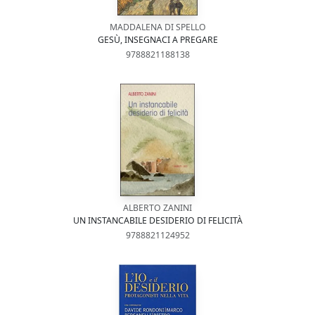
MADDALENA DI SPELLO
GESÙ, INSEGNACI A PREGARE
9788821188138
ALBERTO ZANINI
UN INSTANCABILE DESIDERIO DI FELICITÀ
9788821124952