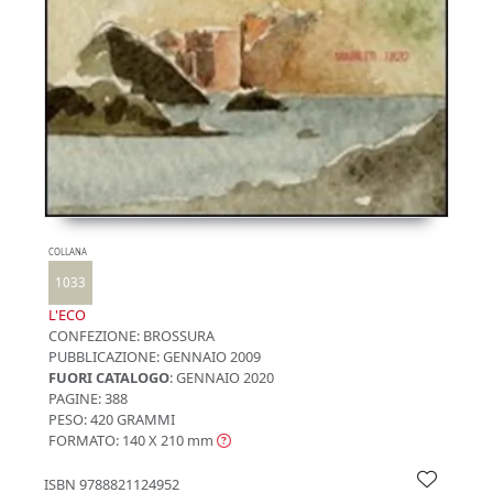
COLLANA
1033
L'ECO
CONFEZIONE:
BROSSURA
PUBBLICAZIONE:
GENNAIO 2009
FUORI CATALOGO
: GENNAIO 2020
PAGINE: 388
PESO: 420 GRAMMI
FORMATO: 140 X 210
mm
ISBN
9788821124952