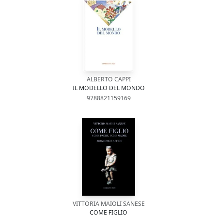
ALBERTO CAPPI
IL MODELLO DEL MONDO
9788821159169
VITTORIA MAIOLI SANESE
COME FIGLIO