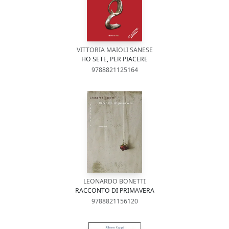
VITTORIA MAIOLI SANESE
HO SETE, PER PIACERE
9788821125164
LEONARDO BONETTI
RACCONTO DI PRIMAVERA
9788821156120