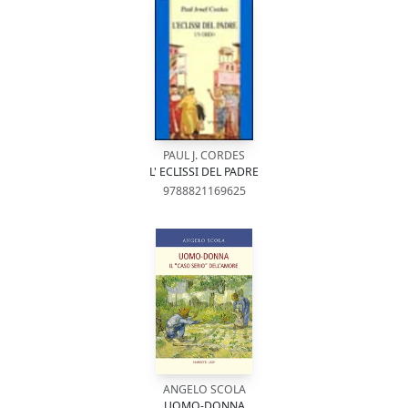
PAUL J. CORDES
L' ECLISSI DEL PADRE
9788821169625
ANGELO SCOLA
UOMO-DONNA