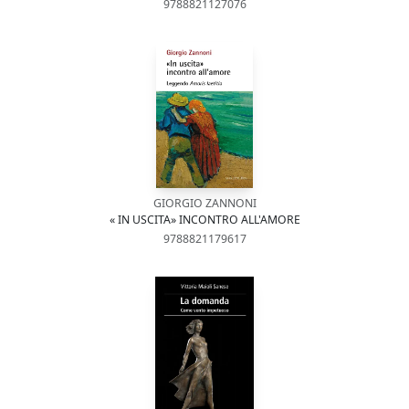
9788821127076
GIORGIO ZANNONI
« IN USCITA» INCONTRO ALL'AMORE
9788821179617