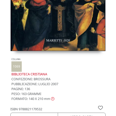
COLLANA
1069
BIBLIOTECA CRISTIANA
CONFEZIONE:
BROSSURA
PUBBLICAZIONE:
LUGLIO 2007
PAGINE: 136
PESO: 163 GRAMMI
FORMATO: 140 X 210
mm
ISBN
9788821179532