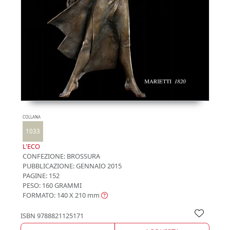
COLLANA
1033
L'ECO
CONFEZIONE:
BROSSURA
PUBBLICAZIONE:
GENNAIO 2015
PAGINE: 152
PESO: 160 GRAMMI
FORMATO: 140 X 210
mm
ISBN
9788821125171