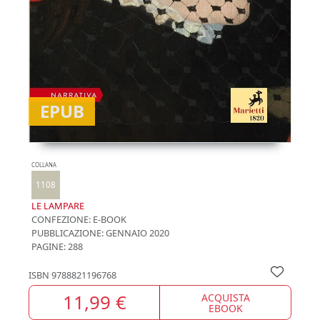
EPUB
COLLANA
1108
LE LAMPARE
CONFEZIONE:
E-BOOK
PUBBLICAZIONE:
GENNAIO 2020
PAGINE: 288
ISBN
9788821196768
11,99 €
ACQUISTA
EBOOK