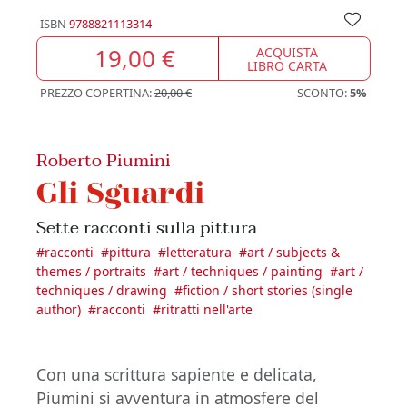
ISBN
9788821113314
19,00 €
ACQUISTA
LIBRO CARTA
PREZZO COPERTINA:
20,00 €
SCONTO:
5%
Roberto Piumini
Gli Sguardi
Sette racconti sulla pittura
#
racconti
#
pittura
#
letteratura
#
art / subjects &
themes / portraits
#
art / techniques / painting
#
art /
techniques / drawing
#
fiction / short stories (single
author)
#
racconti
#
ritratti nell'arte
Con una scrittura sapiente e delicata,
Piumini si avventura in atmosfere del