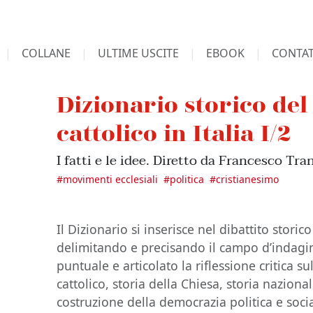
COLLANE
ULTIME USCITE
EBOOK
CONTAT
Dizionario storico de
cattolico in Italia I/2
I fatti e le idee. Diretto da Francesco Tr
#
movimenti ecclesiali
#
politica
#
cristianesimo
Il Dizionario si inserisce nel dibattito stori
delimitando e precisando il campo d’indag
puntuale e articolato la riflessione critica 
cattolico, storia della Chiesa, storia nazional
costruzione della democrazia politica e socia