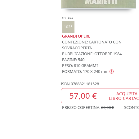
COLLANA
1025
GRANDI OPERE
CONFEZIONE:
CARTONATO CON
SOVRACOPERTA
PUBBLICAZIONE:
OTTOBRE 1984
PAGINE: 540
PESO: 810 GRAMMI
FORMATO: 170 X 240
mm
ISBN
9788821181528
57,00 €
ACQUISTA
LIBRO CARTA
PREZZO COPERTINA:
60,00 €
SCONT