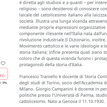
è diretta agli studiosi e a quanti – per intere
religioso – sono desiderosi di conoscere com
laicale del cattolicesimo italiano alla laicizz
società. Illustra una lunga vicenda attraverso 
mediante proprie espressioni organizzative e
componente rilevante nell’Italia nata dall’un
rivoluzione industriale.Il Dizionario, inoltre, 
Movimento cattolico e le varie ideologie e le
storia italiana; infine presenta quali siano
coloro che di questa vicenda furono i prota
protagonisti della storia d’Italia.
CEO
Francesco Traniello è docente di Storia Con
degli studi di Torino, socio dell'Accademia d
O:
5%
Milano. Giorgio Campanini è docente in pens
politiche presso l'Università di Parma, studi
cattolicesimo. Nato a Genova il 11.10.1930.