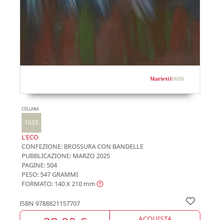
COLLANA
1033
L'ECO
CONFEZIONE:
BROSSURA CON BANDELLE
PUBBLICAZIONE:
MARZO 2025
PAGINE: 504
PESO: 547 GRAMMI
FORMATO: 140 X 210
mm
ISBN
9788821157707
ACQUISTA