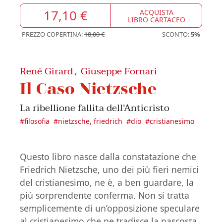
17,10 €
ACQUISTA
LIBRO CARTACEO
PREZZO COPERTINA:
18,00 €
SCONTO:
5%
René Girard
Giuseppe Fornari
,
Il Caso Nietzsche
La ribellione fallita dell'Anticristo
#
filosofia
#
nietzsche, friedrich
#
dio
#
cristianesimo
Questo libro nasce dalla constatazione che
Friedrich Nietzsche, uno dei più fieri nemici
del cristianesimo, ne è, a ben guardare, la
più sorprendente conferma. Non si tratta
semplicemente di un’opposizione speculare
al cristianesimo che ne tradisce la nascosta