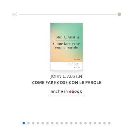
JOHN L. AUSTIN
COME FARE COSE CON LE PAROLE
BIOF
anche in
e
book