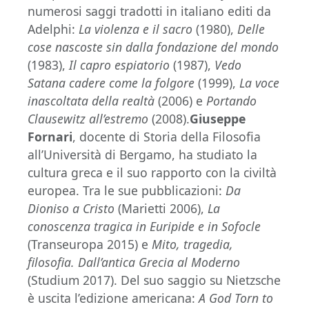
numerosi saggi tradotti in italiano editi da
Adelphi:
La violenza e il sacro
(1980),
Delle
cose nascoste sin dalla fondazione del mondo
(1983),
Il capro espiatorio
(1987),
Vedo
Satana cadere come la folgore
(1999),
La voce
inascoltata della realtà
(2006) e
Portando
Clausewitz all’estremo
(2008).
Giuseppe
Fornari
, docente di Storia della Filosofia
all’Università di Bergamo, ha studiato la
cultura greca e il suo rapporto con la civiltà
europea. Tra le sue pubblicazioni:
Da
Dioniso a Cristo
(Marietti 2006),
La
conoscenza tragica in Euripide e in Sofocle
(Transeuropa 2015) e
Mito, tragedia,
filosofia. Dall’antica Grecia al Moderno
(Studium 2017). Del suo saggio su Nietzsche
è uscita l’edizione americana:
A God Torn to