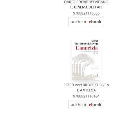
DARIO EDOARDO VIGANÒ
IL CINEMA DEI PAPI
9788821113086
anche in
e
book
EGIED VAN BROECKHOVEN
L' AMICIZIA
9788821118104
anche in
e
book