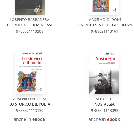
LORENZO BARBANERA
MASSIMO OLDONI
L' OROLOGIO DI MINERVA
L’ INCANTESIMO DELLA SCIENZA
9788821113208
9788821113161
ARSENIO FRUGONI
VITO TETI
LO STORICO E IL POETA
NOSTALGIA
9788821113130
9788821113093
anche in
e
book
anche in
e
book