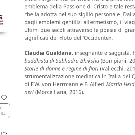
emblema della Passione di Cristo e tale rest
che la adotta nel suo sigillo personale. Dall
dagli emblemi gentilizi all’ermetismo, il vi
ultimi due secoli attraverso le poesie di gra
significati del «loto dell’Occidente».
Claudia Gualdana
, insegnante e saggista,
buddhista di Subhadra Bhikshu
(Bompiani, 20
Storie di donne e regine di fiori
(Vallecchi, 201
strumentalizzazione mediatica in Italia dei Q
di F.W. von Herrmann e F. Alfieri
Martin Heid
neri
(Morcelliana, 2016).
A
BILE