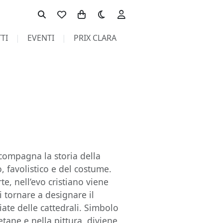
Toggle theme
TI
EVENTI
PRIX CLARA
ccompagna la storia della
o, favolistico e del costume.
e, nell’evo cristiano viene
tornare a designare il
ciate delle cattedrali. Simbolo
etane e nella pittura, diviene