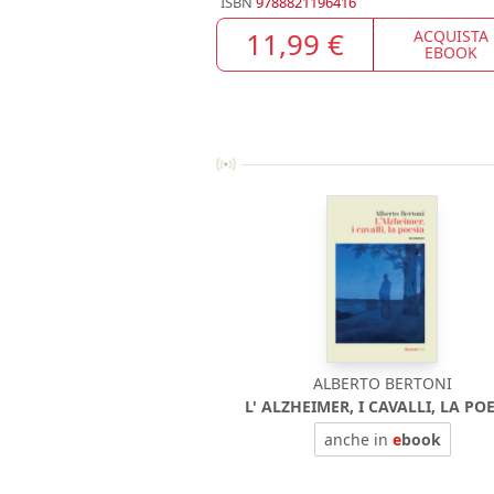
ISBN
9788821196416
11,99 €
ACQUISTA
EBOOK
ALBERTO BERTONI
L' ALZHEIMER, I CAVALLI, LA PO
anche in
e
book