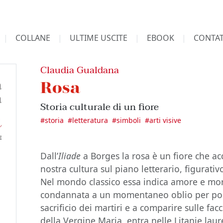
COLLANE
ULTIME USCITE
EBOOK
CONTAT
Claudia Gualdana
Rosa
Storia culturale di un fiore
#
storia
#
letteratura
#
simboli
#
arti visive
Dall’
Iliade
a Borges la rosa è un fiore che a
nostra cultura sul piano letterario, figurativ
Nel mondo classico essa indica amore e mort
condannata a un momentaneo oblio per poi 
sacrificio dei martiri e a comparire sulle fac
della Vergine Maria, entra nelle Litanie laur