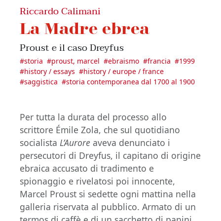
Riccardo Calimani
La Madre ebrea
Proust e il caso Dreyfus
#
storia
#
proust, marcel
#
ebraismo
#
francia
#
1999
#
history / essays
#
history / europe / france
#
saggistica
#
storia contemporanea dal 1700 al 1900
Per tutta la durata del processo allo
scrittore Émile Zola, che sul quotidiano
socialista
L’Aurore
aveva denunciato i
persecutori di Dreyfus, il capitano di origine
ebraica accusato di tradimento e
spionaggio e rivelatosi poi innocente,
Marcel Proust si sedette ogni mattina nella
galleria riservata al pubblico. Armato di un
termos di caffè e di un sacchetto di panini