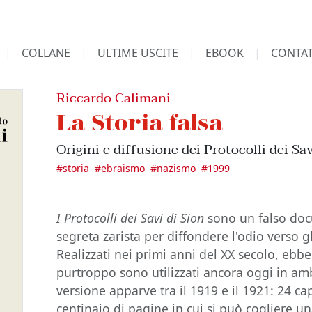
COLLANE
ULTIME USCITE
EBOOK
CONTAT
Riccardo Calimani
La Storia falsa
Origini e diffusione dei Protocolli dei Sav
#
storia
#
ebraismo
#
nazismo
#
1999
I Protocolli dei Savi di Sion
sono un falso doc
segreta zarista per diffondere l'odio verso g
Realizzati nei primi anni del XX secolo, ebb
purtroppo sono utilizzati ancora oggi in amb
versione apparve tra il 1919 e il 1921: 24 cap
centinaio di pagine in cui si può cogliere una