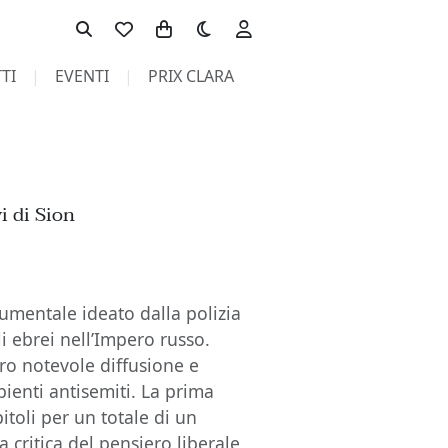
Toggle theme
TI
EVENTI
PRIX CLARA
i di Sion
umentale ideato dalla polizia
li ebrei nell’Impero russo.
ero notevole diffusione e
ienti antisemiti. La prima
itoli per un totale di un
 critica del pensiero liberale,