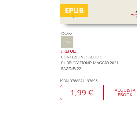
EPUB
COLLANA
1199
I RÈFOLI
CONFEZIONE:
E-BOOK
PUBBLICAZIONE:
MAGGIO 2021
PAGINE: 22
ISBN
9788821197895
1,99 €
ACQUISTA
EBOOK