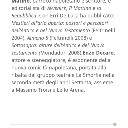
Matino
, parroco napoletano e scrittore, è
editorialista di
Avvenire
,
Il Mattino
e
la
Repubblica
. Con Erri De Luca ha pubblicato:
Mestieri all’aria aperta: pastori e pescatori
nell'Antico e nel Nuovo Testamento
(Feltrinelli
2004),
Almeno 5
(Feltrinelli 2008) e
Sottosopra: alture dell’Antico e del Nuovo
Testamento (
Mondadori 2008).
Enzo Decaro
,
attore e sceneggiatore, è esponente della
nuova comicità napoletana, portata alla
ribalta dal gruppo teatrale La Smorfia nella
seconda metà degli anni Settanta, assieme
a Massimo Troisi e Lello Arena.