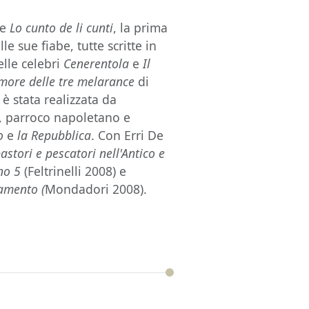
de
Lo cunto de li cunti
, la prima
e sue fiabe, tutte scritte in
lle celebri
Cenerentola
e
Il
Amore delle tre melarance
di
 è stata realizzata da
, parroco napoletano e
no
e
la Repubblica
. Con Erri De
pastori e pescatori nell'Antico e
no 5
(Feltrinelli 2008) e
tamento (
Mondadori 2008).