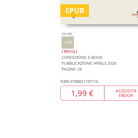
EPUB
COLLANA
1199
I RÈFOLI
CONFEZIONE:
E-BOOK
PUBBLICAZIONE:
APRILE 2020
PAGINE: 28
ISBN
9788821197116
1,99 €
ACQUISTA
EBOOK