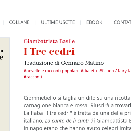
COLLANE
ULTIME USCITE
EBOOK
CONTAT
Giambattista Basile
I Tre cedri
Traduzione di Gennaro Matino
#
novelle e racconti popolari
#
dialetti
#
fiction / fairy
#
racconti
Ciommetiello si taglia un dito su una ricott
carnagione bianca e rossa. Riuscirà a trova
La fiaba "I tre cedri" è tratta da una delle p
italiano,
Lo cunto de li cunti
di Giambattista B
in napoletano che hanno avuto celebri imita