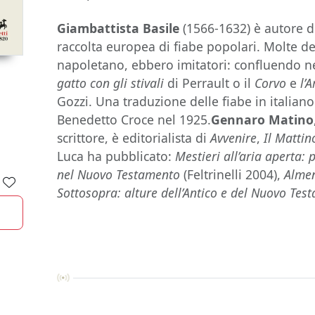
Giambattista Basile
(1566-1632) è autore 
raccolta europea di fiabe popolari. Molte dell
napoletano, ebbero imitatori: confluendo ne
gatto con gli stivali
di Perrault o il
Corvo
e
l’
Gozzi. Una traduzione delle fiabe in italiano
Benedetto Croce nel 1925.
Gennaro Matino
scrittore, è editorialista di
Avvenire
,
Il Matti
Luca ha pubblicato:
Mestieri all’aria aperta: 
nel Nuovo Testamento
(Feltrinelli 2004),
Alme
Sottosopra: alture dell’Antico e del Nuovo Tes