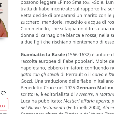
possono leggere «Pinto Smalto», «Sole, Luna 
tratta di fiabe incentrate sul rapporto tra s
Betta decide di prepararsi un marito con l
zucchero, mandorle, muschio e acqua di ros
Ciommetiello, che si taglia un dito su una ri
donna di carnagione bianca e rossa; nella s
a due figli che rischiano nientemeno di esse
Giambattista Basile
(1566-1632) è autore 
raccolta europea di fiabe popolari. Molte dell
napoletano, ebbero imitatori: confluendo ne
gatto con gli stivali
di Perrault o il
Corvo
e
l’
Gozzi. Una traduzione delle fiabe in italiano
Benedetto Croce nel 1925.
Gennaro Matino
scrittore, è editorialista di
Avvenire
,
Il Matti
Luca ha pubblicato:
Mestieri all’aria aperta: 
CEO
nel Nuovo Testamento
(Feltrinelli 2004),
Alme
O:
5%