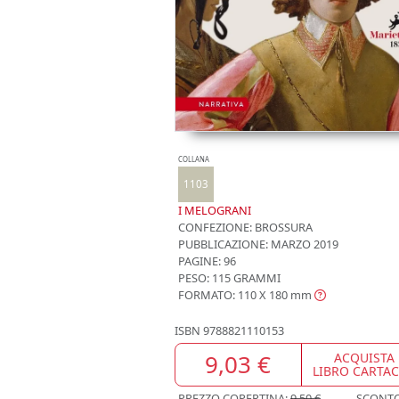
COLLANA
1103
I MELOGRANI
CONFEZIONE:
BROSSURA
PUBBLICAZIONE:
MARZO 2019
PAGINE: 96
PESO: 115 GRAMMI
FORMATO: 110 X 180
mm
ISBN
9788821110153
9,03 €
ACQUISTA
LIBRO CARTA
PREZZO COPERTINA:
9,50 €
SCONT