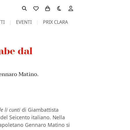
Toggle theme
TI
EVENTI
PRIX CLARA
iabe dal
Gennaro Matino.
e li cunti
di Giambattista
 del Seicento italiano. Nella
napoletano Gennaro Matino si