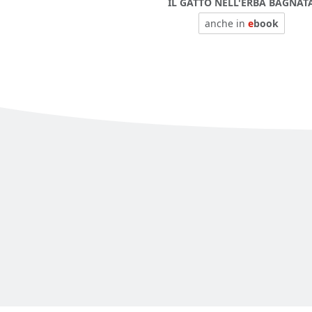
IL GATTO NELL'ERBA BAGNAT
anche in
e
book