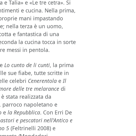
e Talia» e «Le tre cetra». Si
entimenti e cucina. Nella prima,
e proprie mani impastando
e; nella terza è un uomo,
cotta e fantastica di una
econda la cucina tocca in sorte
re messi in pentola.
de
Lo cunto de li cunti
, la prima
e sue fiabe, tutte scritte in
lle celebri
Cenerentola
e
Il
Amore delle tre melarance
di
 è stata realizzata da
, parroco napoletano e
no
e
la Repubblica
. Con Erri De
pastori e pescatori nell'Antico e
no 5
(Feltrinelli 2008) e