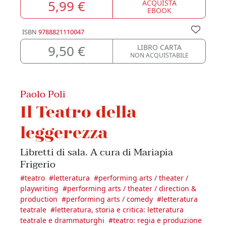
5,99 €
ACQUISTA
EBOOK
ISBN
9788821110047
9,50 €
LIBRO CARTA
NON ACQUISTABILE
Paolo Poli
Il Teatro della
leggerezza
Libretti di sala. A cura di Mariapia
Frigerio
#
teatro
#
letteratura
#
performing arts / theater /
playwriting
#
performing arts / theater / direction &
production
#
performing arts / comedy
#
letteratura
teatrale
#
letteratura, storia e critica: letteratura
teatrale e drammaturghi
#
teatro: regia e produzione