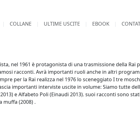
COLLANE
ULTIME USCITE
EBOOK
CONTAT
ista, nel 1961 è protagonista di una trasmissione della Rai p
amosi racconti. Avrà importanti ruoli anche in altri programm
re per la Rai realizza nel 1976 lo sceneggiato I tre moschetti
ilascia importanti interviste uscite in volume: Siamo tutte de
i 2013) e Alfabeto Poli (Einaudi 2013). suoi racconti sono st
la muffa (2008) .