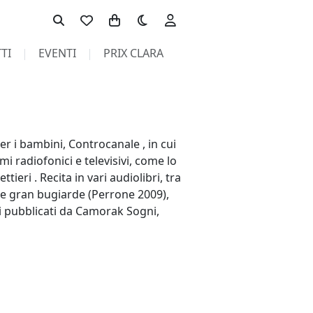
Toggle theme
TI
EVENTI
PRIX CLARA
er i bambini, Controcanale , in cui
i radiofonici e televisivi, come lo
eri . Recita in vari audiolibri, tra
lle gran bugiarde (Perrone 2009),
ati pubblicati da Camorak Sogni,