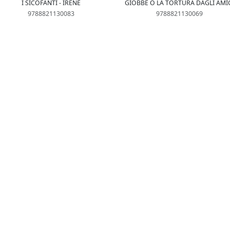
I SICOFANTI - IRENE
GIOBBE O LA TORTURA DAGLI AMI
9788821130083
9788821130069