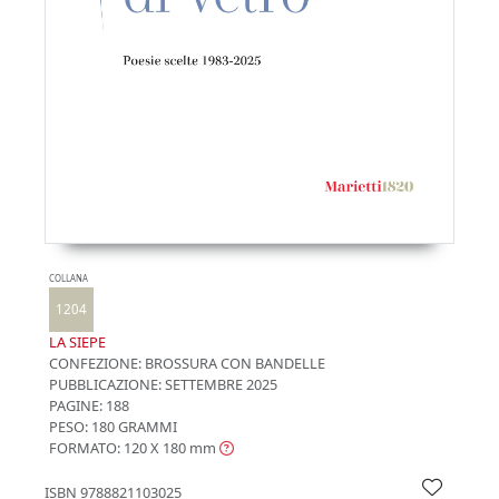
COLLANA
1204
LA SIEPE
CONFEZIONE:
BROSSURA CON BANDELLE
PUBBLICAZIONE:
SETTEMBRE 2025
PAGINE: 188
PESO: 180 GRAMMI
FORMATO: 120 X 180
mm
ISBN
9788821103025