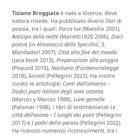
Tiziano Broggiato
è nato a Vicenza, dove
tuttora risiede. Ha pubblicato diversi libri di
poesia, tra i quali:
Parca lux
(Marsilio 2001),
Anticipo della notte
(Marietti1820 2006),
Dieci
poesie
(in
Almanacco dello Specchio
, 3,
Mondadori 2007),
Città alla fine del mondo
(Jaca book 2013),
Preparazione alla pioggia
(Pequod 2015),
Novilunio
(Pordenonelegge
2018),
Sorvoli
(Pellegrini 2023). Ha inoltre
curato le antologie:
Canti dall’universo –
Dodici poeti italiani degli anni ottanta
(Marcos y Marcos 1988),
Lune gemelle
(Palomar 1998), i libri di testimonianze
Le
città dell’anima – I luoghi dei poeti
(Pellegrini
2017) e
I padri della parola
(Pellegrini 2022).
Ha ricevuto numerosi riconoscimenti, tra i