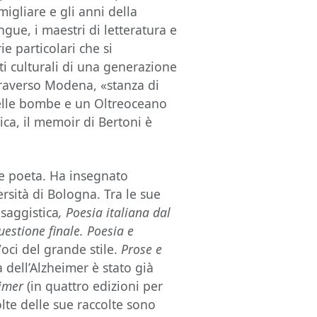
amigliare e gli anni della
ngue, i maestri di letteratura e
ie particolari che si
i culturali di una generazione
ttraverso Modena, «stanza di
delle bombe e un Oltreoceano
gica, il memoir di Bertoni è
.
e poeta. Ha insegnato
rsità di Bologna. Tra le sue
saggistica
, Poesia italiana dal
estione finale. Poesia e
oci del grande stile.
Prose e
a dell’Alzheimer è stato già
eimer
(in quattro edizioni per
lte delle sue raccolte sono