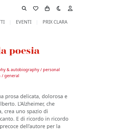
Toggle theme
TI
EVENTI
PRIX CLARA
 la poesia
phy & autobiography / personal
n / general
sua prosa delicata, dolorosa e
lberto. L’Alzheimer, che
a, crea uno spazio di
canto. E di ricordo in ricordo
precoce dell’autore per la