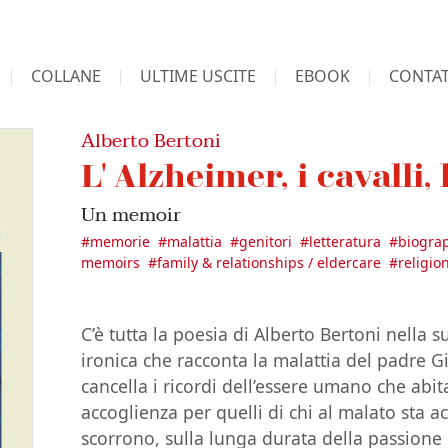
COLLANE
ULTIME USCITE
EBOOK
CONTAT
Alberto Bertoni
L' Alzheimer, i cavalli,
Un memoir
#
memorie
#
malattia
#
genitori
#
letteratura
#
biogra
memoirs
#
family & relationships / eldercare
#
religio
C’è tutta la poesia di Alberto Bertoni nella 
ironica che racconta la malattia del padre Gi
cancella i ricordi dell’essere umano che abit
accoglienza per quelli di chi al malato sta ac
scorrono, sulla lunga durata della passione 