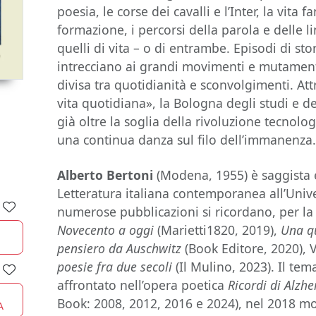
poesia, le corse dei cavalli e l’Inter, la vita f
formazione, i percorsi della parola e delle li
quelli di vita – o di entrambe. Episodi di stor
intrecciano ai grandi movimenti e mutament
divisa tra quotidianità e sconvolgimenti. A
vita quotidiana», la Bologna degli studi e 
già oltre la soglia della rivoluzione tecnolo
una continua danza sul filo dell’immanenza
Alberto Bertoni
(Modena, 1955) è saggista 
Letteratura italiana contemporanea all’Unive
numerose pubblicazioni si ricordano, per la 
Novecento a oggi
(Marietti1820, 2019),
Una qu
pensiero da Auschwitz
(Book Editore, 2020), V
poesie fra due secoli
(Il Mulino, 2023). Il tem
affrontato nell’opera poetica
Ricordi di Alzh
Book: 2008, 2012, 2016 e 2024), nel 2018 mo
A