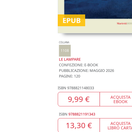
EPUB
COLLANA
1108
LE LAMPARE
CONFEZIONE:
E-BOOK
PUBBLICAZIONE:
MAGGIO 2026
PAGINE: 120
ISBN
9788821148033
9,99 €
ACQUISTA
EBOOK
ISBN
9788821191343
13,30 €
ACQUISTA
LIBRO CART