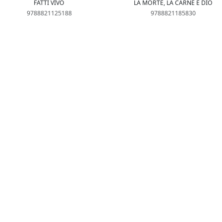
FATTI VIVO
LA MORTE, LA CARNE E DIO
9788821125188
9788821185830