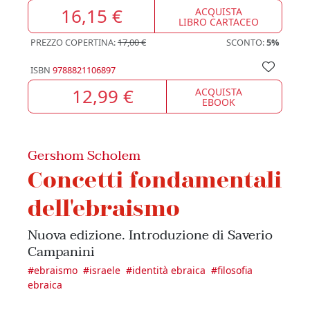
16,15 €
ACQUISTA
LIBRO CARTACEO
PREZZO COPERTINA:
17,00 €
SCONTO:
5%
ISBN
9788821106897
12,99 €
ACQUISTA
EBOOK
Gershom Scholem
Concetti fondamentali
dell'ebraismo
Nuova edizione. Introduzione di Saverio
Campanini
#
ebraismo
#
israele
#
identità ebraica
#
filosofia
ebraica