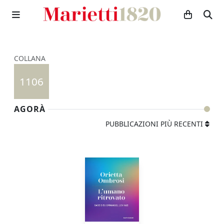
COLLANA
1106
AGORÀ
PUBBLICAZIONI PIÙ RECENTI