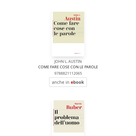
JOHN L. AUSTIN
COME FARE COSE CON LE PAROLE
9788821112065
anche in
e
book