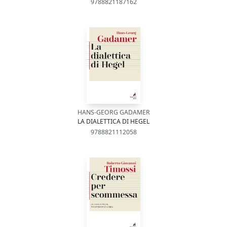
9788821187162
HANS-GEORG GADAMER
LA DIALETTICA DI HEGEL
9788821112058