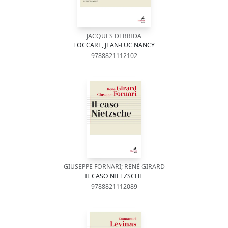
JACQUES DERRIDA
TOCCARE, JEAN-LUC NANCY
9788821112102
GIUSEPPE FORNARI; RENÉ GIRARD
IL CASO NIETZSCHE
9788821112089