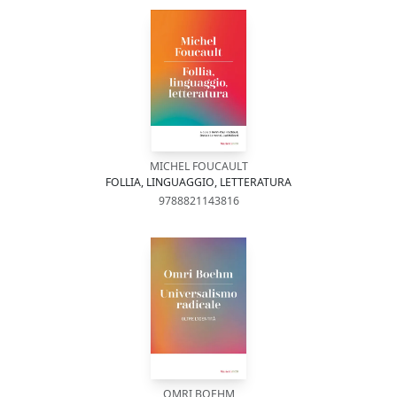
MICHEL FOUCAULT
FOLLIA, LINGUAGGIO, LETTERATURA
9788821143816
OMRI BOEHM