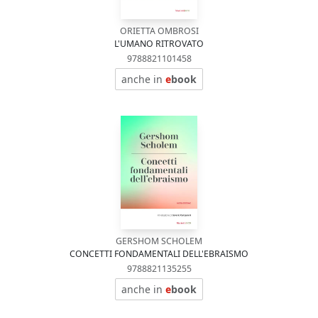
ORIETTA OMBROSI
L'UMANO RITROVATO
9788821101458
anche in
e
book
GERSHOM SCHOLEM
CONCETTI FONDAMENTALI DELL'EBRAISMO
9788821135255
anche in
e
book