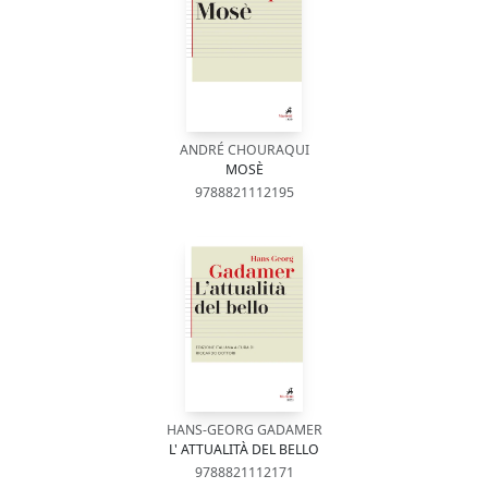
ANDRÉ CHOURAQUI
MOSÈ
9788821112195
HANS-GEORG GADAMER
L' ATTUALITÀ DEL BELLO
9788821112171