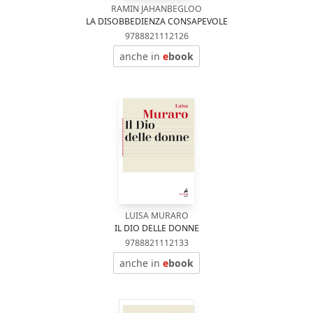
RAMIN JAHANBEGLOO
LA DISOBBEDIENZA CONSAPEVOLE
9788821112126
anche in
e
book
LUISA MURARO
IL DIO DELLE DONNE
9788821112133
anche in
e
book