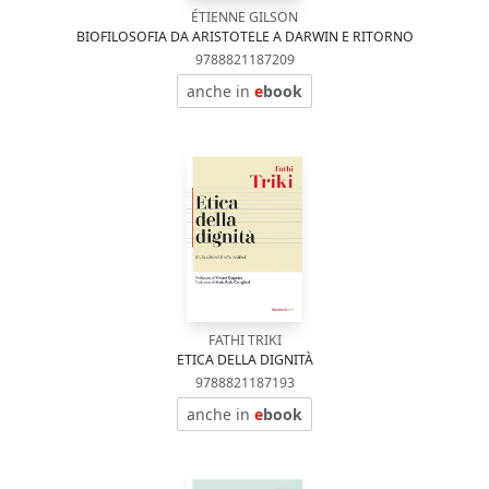
ÉTIENNE GILSON
BIOFILOSOFIA DA ARISTOTELE A DARWIN E RITORNO
9788821187209
anche in
e
book
FATHI TRIKI
ETICA DELLA DIGNITÀ
9788821187193
anche in
e
book