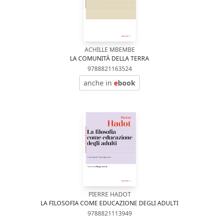
ACHILLE MBEMBE
LA COMUNITÀ DELLA TERRA
9788821163524
anche in
e
book
PIERRE HADOT
LA FILOSOFIA COME EDUCAZIONE DEGLI ADULTI
9788821113949