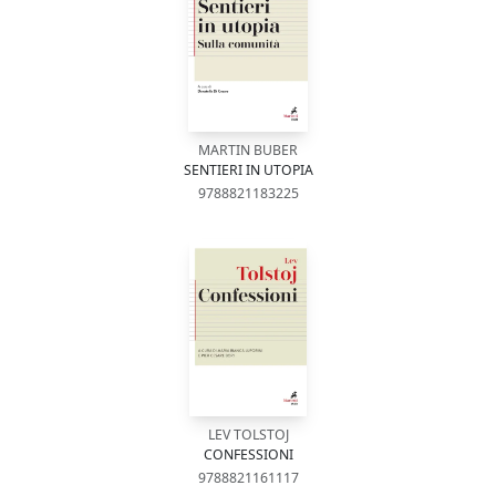
MARTIN BUBER
SENTIERI IN UTOPIA
9788821183225
LEV TOLSTOJ
CONFESSIONI
9788821161117